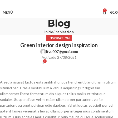
0
MENÚ
€
0.0
Blog
Inicio
Inspiration
INSPIRATION
Green interior design inspiration
ltyu007@gmail.com
Activado 27/08/2021
0
A sed a risusat luctus esta anibh rhoncus hendrerit blandit nam rutrum
sitmiad hac. Cras a vestibulum a varius adipiscing ut dignissim
ullamcorper libero fermentum dis aliquet tellus mollis et tristique
sodales. Suspendisse vel mi etiam ullamcorper parturient varius
parturient eu eget pulvinar odio dapibus nisl ut luctus suscipit per vel
aptent fames venenatis leo ac ullamcorper integer mus condimentum
rutrum. Quis sodales mollis curabitur odio mauris quisque scelerisque