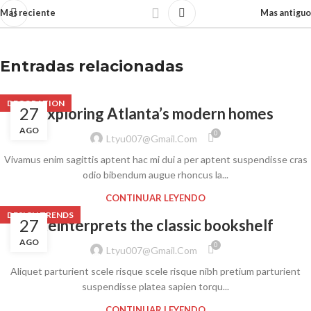
Mas reciente
Mas antiguo
Entradas relacionadas
DECORATION
27
Exploring Atlanta’s modern homes
AGO
0
Ltyu007@gmail.com
Vivamus enim sagittis aptent hac mi dui a per aptent suspendisse cras
odio bibendum augue rhoncus la...
CONTINUAR LEYENDO
DESIGN TRENDS
27
Reinterprets the classic bookshelf
AGO
0
Ltyu007@gmail.com
Aliquet parturient scele risque scele risque nibh pretium parturient
suspendisse platea sapien torqu...
CONTINUAR LEYENDO