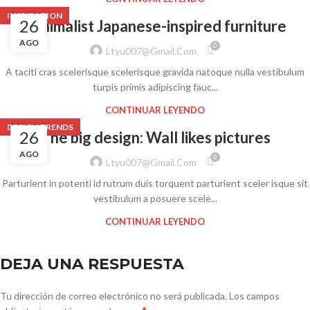
INSPIRATION
26
Minimalist Japanese-inspired furniture
AGO
0
Ltyu007@gmail.com
A taciti cras scelerisque scelerisque gravida natoque nulla vestibulum
turpis primis adipiscing fauc...
CONTINUAR LEYENDO
DESIGN TRENDS
26
The big design: Wall likes pictures
AGO
0
Ltyu007@gmail.com
Parturient in potenti id rutrum duis torquent parturient sceler isque sit
vestibulum a posuere scele...
CONTINUAR LEYENDO
DEJA UNA RESPUESTA
Tu dirección de correo electrónico no será publicada.
Los campos