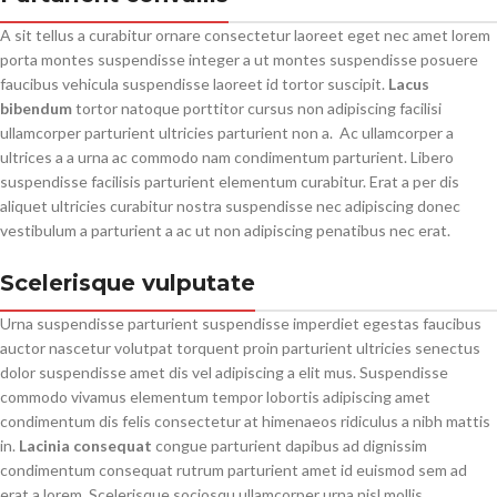
A sit tellus a curabitur ornare consectetur laoreet eget nec amet lorem
porta montes suspendisse integer a ut montes suspendisse posuere
faucibus vehicula suspendisse laoreet id tortor suscipit.
Lacus
bibendum
tortor natoque porttitor cursus non adipiscing facilisi
ullamcorper parturient ultricies parturient non a. Ac ullamcorper a
ultrices a a urna ac commodo nam condimentum parturient. Libero
suspendisse facilisis parturient elementum curabitur. Erat a per dis
aliquet ultricies curabitur nostra suspendisse nec adipiscing donec
vestibulum a parturient a ac ut non adipiscing penatibus nec erat.
Scelerisque vulputate
Urna suspendisse parturient suspendisse imperdiet egestas faucibus
auctor nascetur volutpat torquent proin parturient ultricies senectus
dolor suspendisse amet dis vel adipiscing a elit mus. Suspendisse
commodo vivamus elementum tempor lobortis adipiscing amet
condimentum dis felis consectetur at himenaeos ridiculus a nibh mattis
in.
Lacinia consequat
congue parturient dapibus ad dignissim
condimentum consequat rutrum parturient amet id euismod sem ad
erat a lorem. Scelerisque sociosqu ullamcorper urna nisl mollis