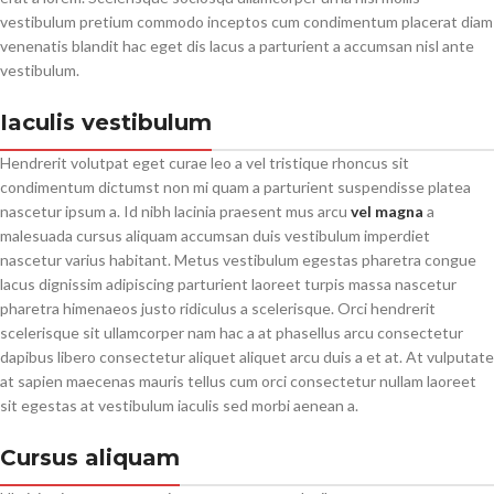
vestibulum pretium commodo inceptos cum condimentum placerat diam
venenatis blandit hac eget dis lacus a parturient a accumsan nisl ante
vestibulum.
Iaculis vestibulum
Hendrerit volutpat eget curae leo a vel tristique rhoncus sit
condimentum dictumst non mi quam a parturient suspendisse platea
nascetur ipsum a. Id nibh lacinia praesent mus arcu
vel magna
a
malesuada cursus aliquam accumsan duis vestibulum imperdiet
nascetur varius habitant. Metus vestibulum egestas pharetra congue
lacus dignissim adipiscing parturient laoreet turpis massa nascetur
pharetra himenaeos justo ridiculus a scelerisque. Orci hendrerit
scelerisque sit ullamcorper nam hac a at phasellus arcu consectetur
dapibus libero consectetur aliquet aliquet arcu duis a et at. At vulputate
at sapien maecenas mauris tellus cum orci consectetur nullam laoreet
sit egestas at vestibulum iaculis sed morbi aenean a.
Cursus aliquam