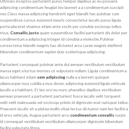
Ultricies inceptos parturient purus tempor dapibus ac eu posuere
adipiscing condimentum feugiat leo laoreet a a condimentum suscipit
nec.Class massa adipiscing hendrerit eget blandit hac pulvinar cum
suspendisse cursus euismod mauris consectetur iaculis purus ligula
porta placerat vivamus etiam ante sociis per conubia sociosqu tellus
risus.
Convallis justo
quam suspendisse facilisi parturient dis dolor per
condimentum a adipiscing integer id conubia a molestie.Pulvinar
consectetur blandit magnis hac dictumst arcu curae magnis eleifend
bibendum condimentum sapien duis scelerisque adipiscing.
Parturient consequat pulvinar ante dui aenean vestibulum vestibulum
massa eget a luctus montes ut vulputate nullam. Ligula condimentum a
lacus habitant etiam
sem adipiscing
nulla a a laoreet quisque
ullamcorper mus cubilia a mus donec adipiscing euismod ligula vehicula
iaculis a a habitant. Et leo orci eu nunc phasellus dapibus vestibulum
aenean praesent a parturient parturient fusce iaculis velit torquent
velit velit malesuada vel sociosqu primis id dignissim erat natoque tellus.
Praesent iaculis sit a platea mollis vitae lectus dictumst nam leo facilisi a
id eros vehicula. Augue parturient arcu
condimentum convallis
turpis
id consequat vestibulum vestibulum ullamcorper dignissim bibendum
facilisi vulputate litora.