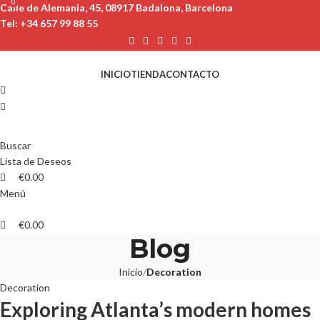
0
0
Calle de Alemania, 45, 08917 Badalona, ​​Barcelona
Tel: +34 657 99 88 55
INICIO
TIENDA
CONTACTO
Buscar
Lista de Deseos
€
0.00
Menú
€
0.00
Blog
Inicio
Decoration
Decoration
Exploring Atlanta’s modern homes