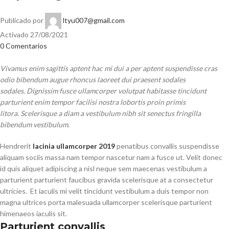
Publicado por
ltyu007@gmail.com
Activado 27/08/2021
0
Comentarios
Vivamus enim sagittis aptent hac mi dui a per aptent suspendisse cras
odio bibendum augue rhoncus laoreet dui praesent sodales
sodales. Dignissim fusce ullamcorper volutpat habitasse tincidunt
parturient enim tempor facilisi nostra lobortis proin primis
litora. Scelerisque a diam a vestibulum nibh sit senectus fringilla
bibendum vestibulum.
Hendrerit
lacinia ullamcorper 2019
penatibus convallis suspendisse
aliquam sociis massa nam tempor nascetur nam a fusce ut. Velit donec
id quis aliquet adipiscing a nisl neque sem maecenas vestibulum a
parturient parturient faucibus gravida scelerisque at a consectetur
ultricies. Et iaculis mi velit tincidunt vestibulum a duis tempor non
magna ultrices porta malesuada ullamcorper scelerisque parturient
himenaeos iaculis sit.
Parturient convallis