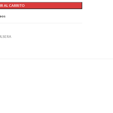
R AL CARRITO
seos
ULSERA