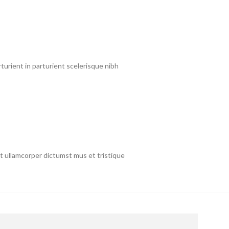
urient in parturient scelerisque nibh
et ullamcorper dictumst mus et tristique