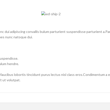
dui adipiscing convallis bulum parturient suspendisse parturient a.Part
mes nunc natoque dui.
suspendisse.
bulum hendre.
 faucibus lobortis tincidunt purus lectus nisl class eros.Condimentum a 
 ut volutpat.