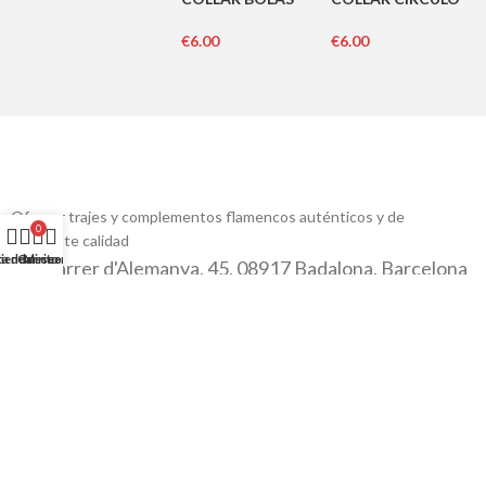
€
6.00
€
6.00
Ofrecer trajes y complementos flamencos auténticos y de
0
excelente calidad
ta de deseos
ienda
Carrito
Mi cuenta
Carrer d'Alemanya, 45, 08917 Badalona, Barcelona
657998855
tienda@yoremy.com
© 2025 Yoremy Flamenco
Política de Cambio