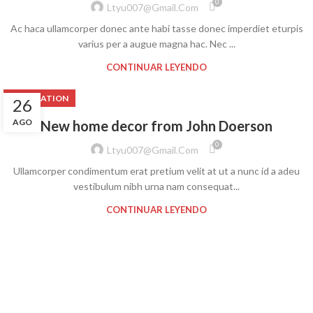
0
Ltyu007@gmail.com
Ac haca ullamcorper donec ante habi tasse donec imperdiet eturpis
varius per a augue magna hac. Nec ...
CONTINUAR LEYENDO
DECORATION
26
AGO
New home decor from John Doerson
0
Ltyu007@gmail.com
Ullamcorper condimentum erat pretium velit at ut a nunc id a adeu
vestibulum nibh urna nam consequat...
CONTINUAR LEYENDO