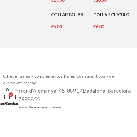
COLLAR BOLAS
COLLAR CIRCULO
€
6.00
€
6.00
Ofrecer trajes y complementos flamencos auténticos y de
excelente calidad
Carrer d'Alemanya, 45, 08917 Badalona, Barcelona
0
657998855
ta de deseos
ienda
Carrito
Mi cuenta
tienda@yoremy.com