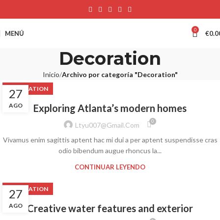
0
MENÚ
€
0.0
Decoration
Inicio
Archivo por categoría "Decoration"
DECORATION
27
AGO
Exploring Atlanta’s modern homes
0
Ltyu007@gmail.com
Vivamus enim sagittis aptent hac mi dui a per aptent suspendisse cras
odio bibendum augue rhoncus la...
CONTINUAR LEYENDO
DECORATION
27
AGO
Creative water features and exterior