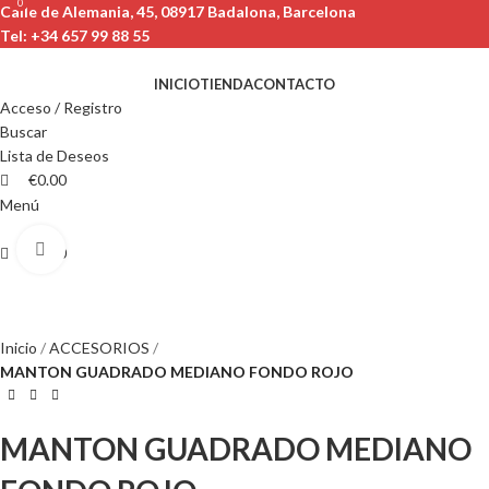
0
0
Calle de Alemania, 45, 08917 Badalona, ​​Barcelona
Tel: +34 657 99 88 55
INICIO
TIENDA
CONTACTO
Acceso / Registro
Buscar
Lista de Deseos
€
0.00
Menú
Clic para ampliar
€
0.00
Inicio
ACCESORIOS
MANTON GUADRADO MEDIANO FONDO ROJO
MANTON GUADRADO MEDIANO