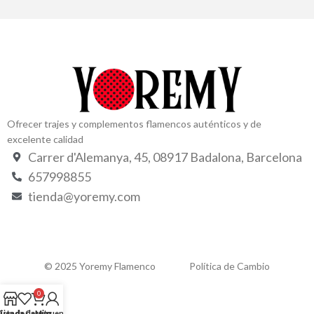
Ofrecer trajes y complementos flamencos auténticos y de
excelente calidad
Carrer d'Alemanya, 45, 08917 Badalona, Barcelona
657998855
tienda@yoremy.com
© 2025 Yoremy Flamenco
Política de Cambio
0
Lista de deseos
Tienda
Carrito
Mi cuenta