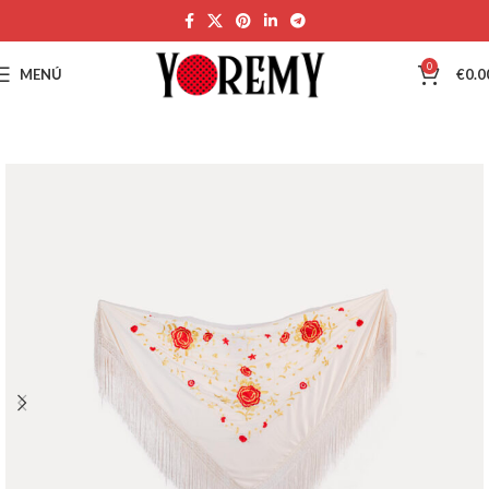
0
MENÚ
€
0.0