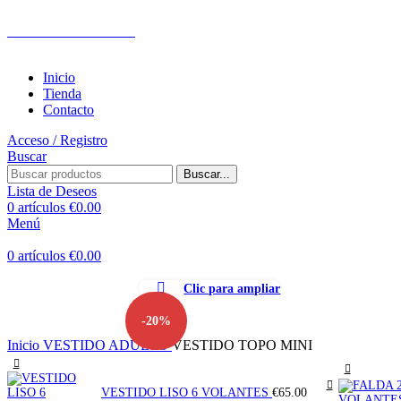
Calle de Alemania, 45, 08917 Badalona, ​​Barcelona
Tel: +34 657 99 88 55
Inicio
Tienda
Contacto
Acceso / Registro
Buscar
Buscar...
Lista de Deseos
0
artículos
€
0.00
Menú
0
artículos
€
0.00
Clic para ampliar
-20%
Inicio
VESTIDO ADULTO
VESTIDO TOPO MINI
VESTIDO LISO 6 VOLANTES
€
65.00