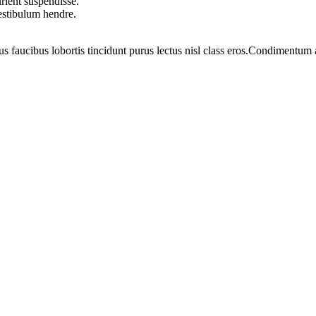
rient suspendisse.
vestibulum hendre.
us faucibus lobortis tincidunt purus lectus nisl class eros.Condimentum