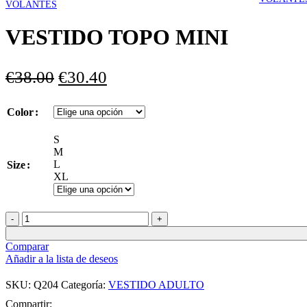
VESTIDO TOPO MINI
El
El
€
38.00
€
30.40
precio
precio
Color
original
actual
era:
es:
S
M
€38.00.
€30.40.
L
Size
XL
VESTIDO
TOPO
MINI
Comparar
cantidad
Añadir a la lista de deseos
SKU:
Q204
Categoría:
VESTIDO ADULTO
Compartir: