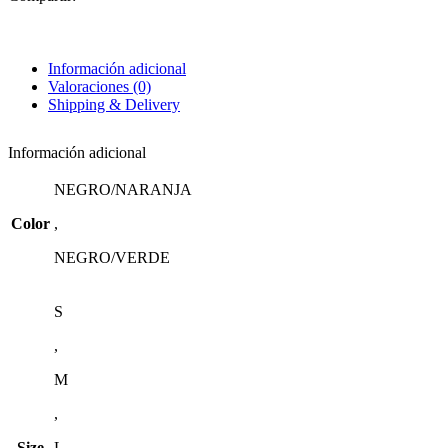
Información adicional
Valoraciones (0)
Shipping & Delivery
Información adicional
NEGRO/NARANJA
Color
,
NEGRO/VERDE
S
,
M
,
Size
L