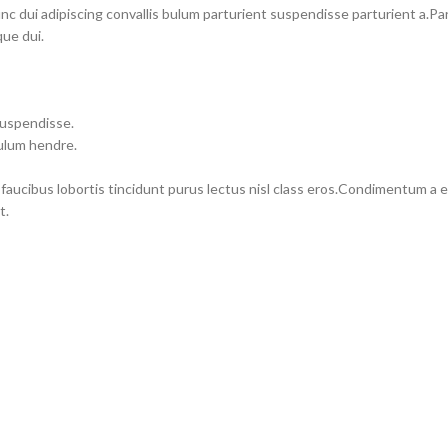
dui adipiscing convallis bulum parturient suspendisse parturient a.Part
ue dui.
suspendisse.
bulum hendre.
 faucibus lobortis tincidunt purus lectus nisl class eros.Condimentum a
t.