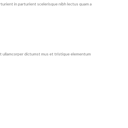
urient in parturient scelerisque nibh lectus quam a
 et ullamcorper dictumst mus et tristique elementum