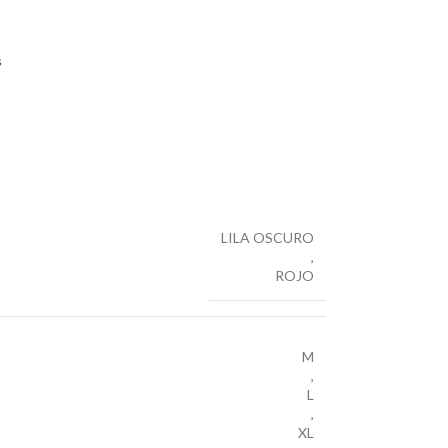
s
LILA OSCURO
,
ROJO
M
,
L
,
XL