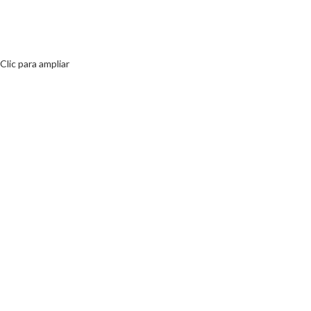
Calle de Alemania, 45, 08917 Badalona, ​​Barcelona
Tel: +34 657 99 88 55
Clic para ampliar