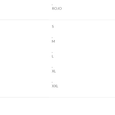
,
ROJO
S
,
M
,
L
,
XL
,
XXL