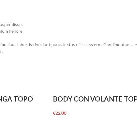
suspendisse.
bulum hendre.
 faucibus lobortis tincidunt purus lectus nisl class eros.Condimentum a
t.
NGA TOPO
BODY CON VOLANTE TO
€
22.00