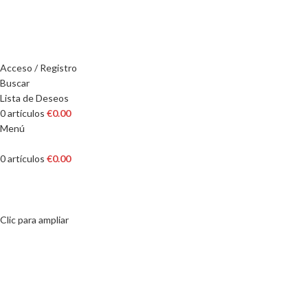
Calle de Alemania, 45, 08917 Badalona, ​​Barcelona
Tel: +34 657 99 88 55
Acceso / Registro
Buscar
Lista de Deseos
0
artículos
€
0.00
Menú
0
artículos
€
0.00
Clic para ampliar