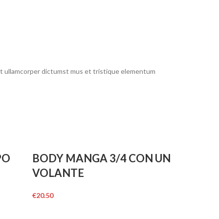
 et ullamcorper dictumst mus et tristique elementum
PO
BODY MANGA 3/4 CON UN
VOLANTE
€
20.50