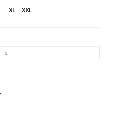
XL
XXL
s
O