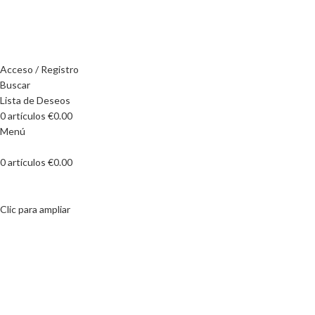
Calle de Alemania, 45, 08917 Badalona, ​​Barcelona
Tel: +34 657 99 88 55
Acceso / Registro
Buscar
Lista de Deseos
0
artículos
€
0.00
Menú
0
artículos
€
0.00
Clic para ampliar