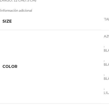
LARGO: 12 CM(7.5 CM)
Información adicional
TA
SIZE
AZ
,
BL
,
BL
COLOR
,
BL
,
LI