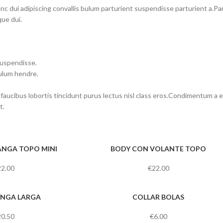
dui adipiscing convallis bulum parturient suspendisse parturient a.Part
ue dui.
suspendisse.
bulum hendre.
 faucibus lobortis tincidunt purus lectus nisl class eros.Condimentum a
t.
NGA TOPO MINI
BODY CON VOLANTE TOPO
22.00
€
22.00
NGA LARGA
COLLAR BOLAS
20.50
€
6.00