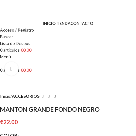
Calle de Alemania, 45, 08917 Badalona, ​​Barcelona
Tel: +34 657 99 88 55
INICIO
TIENDA
CONTACTO
Acceso / Registro
Buscar
Lista de Deseos
0
artículos
€
0.00
Menú
Clic para ampliar
0
artículos
€
0.00
Inicio
ACCESORIOS
MANTON GRANDE FONDO NEGRO
€
22.00
COLOR