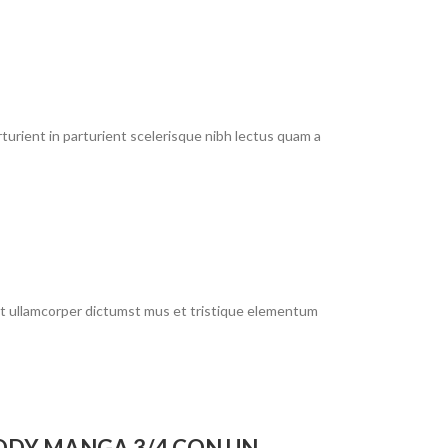
urient in parturient scelerisque nibh lectus quam a
 et ullamcorper dictumst mus et tristique elementum
ODY MANGA 3/4 CON UN