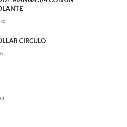
OLANTE
.50
OLLAR CIRCULO
00
dad