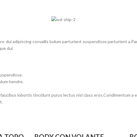
dui adipiscing convallis bulum parturient suspendisse parturient a.Part
ue dui.
suspendisse.
bulum hendre.
 faucibus lobortis tincidunt purus lectus nisl class eros.Condimentum a
t.
A TOPO
BODY CON VOLANTE
B