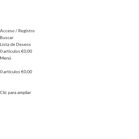
Calle de Alemania, 45, 08917 Badalona, ​​Barcelona
Tel: +34 657 99 88 55
Acceso / Registro
Buscar
Lista de Deseos
0
artículos
€
0.00
Menú
0
artículos
€
0.00
Clic para ampliar