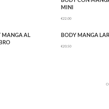
MINI
€
22.00
 MANGA AL
BODY MANGA LA
BRO
€
20.50
Of