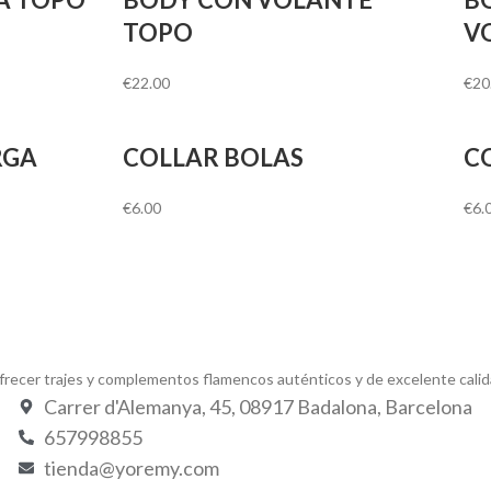
TOPO
V
€
22.00
€
20
RGA
COLLAR BOLAS
C
€
6.00
€
6.
recer trajes y complementos flamencos auténticos y de excelente cali
Carrer d'Alemanya, 45, 08917 Badalona, Barcelona
657998855
tienda@yoremy.com